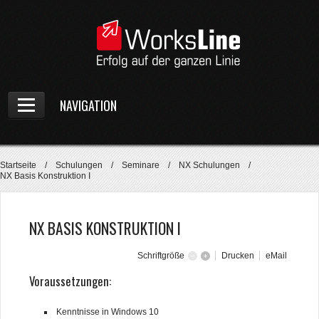
NAVIGATION
Home
Startseite
/
Schulungen
/
Seminare
/
NX Schulungen
/
Unternehmen
NX Basis Konstruktion I
Produkte
NX BASIS KONSTRUKTION I
Preiskalkulator
Schulungen
Schriftgröße
Drucken
eMail
Voraussetzungen:
Kostenlose Seminare
Kenntnisse in Windows 10
Seminare