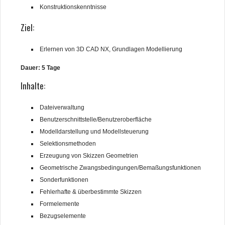
Konstruktionskenntnisse
Solid Edge Schulungen
Ziel:
NX Schulungen
Erlernen von 3D CAD NX, Grundlagen Modellierung
NX-CAM Basissschulung
Dauer: 5 Tage
PDM Schulungen
Inhalte:
ERP-MIO-Schulungen
Dateiverwaltung
Trainingsbereich
Benutzerschnittstelle/Benutzeroberfläche
Modelldarstellung und Modellsteuerung
Support
Selektionsmethoden
Erzeugung von Skizzen Geometrien
Kontakt
Geometrische Zwangsbedingungen/Bemaßungsfunktionen
Sonderfunktionen
Fehlerhafte & überbestimmte Skizzen
Formelemente
Bezugselemente