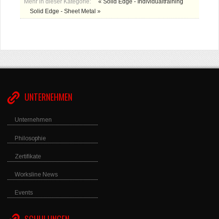
Mehr in dieser Kategorie:
« Solid Edge - Individualtraining
Solid Edge - Sheet Metal »
UNTERNEHMEN
Unternehmen
Philosophie
Zertifikate
Worksline News
Events