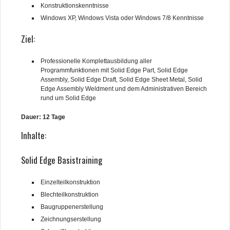
Konstruktionskenntnisse
Solid Edge Schulungen
Windows XP, Windows Vista oder Windows 7/8 Kenntnisse
Ziel:
NX Schulungen
NX-CAM Basissschulung
Professionelle Komplettausbildung aller
Programmfunktionen mit Solid Edge Part, Solid Edge
Assembly, Solid Edge Draft, Solid Edge Sheet Metal, Solid
PDM Schulungen
Edge Assembly Weldment und dem Administrativen Bereich
rund um Solid Edge
ERP-MIO-Schulungen
Dauer: 12 Tage
Trainingsbereich
Inhalte:
Support
Solid Edge Basistraining
Kontakt
Einzelteilkonstruktion
Blechteilkonstruktion
Baugruppenerstellung
Zeichnungserstellung