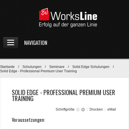
NAVIGATION
Home
Startseite
/
Schulungen
/
Seminare
/
Solid Edge Schulungen
/
Unternehmen
Solid Edge - Professional Premium User Training
Produkte
SOLID EDGE - PROFESSIONAL PREMIUM USER
Preiskalkulator
TRAINING
Schulungen
Schriftgröße
Drucken
eMail
Kostenlose Seminare
Voraussetzungen:
Seminare